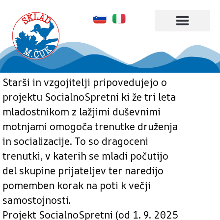
Kdo smo
Kaj delamo
Starši in vzgojitelji pripovedujejo o
projektu SocialnoSpretni ki že tri leta
mladostnikom z lažjimi duševnimi
motnjami omogoča trenutke druženja
in socializacije. To so dragoceni
trenutki, v katerih se mladi počutijo
del skupine prijateljev ter naredijo
pomemben korak na poti k večji
samostojnosti.
Projekt SocialnoSpretni (od 1. 9. 2025