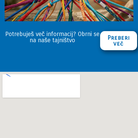
Potrebuješ več informacij? Obrni se
Preberi
na naše tajništvo
več