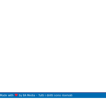
Made with
by BA Media - Tutti i diritti sono riservati