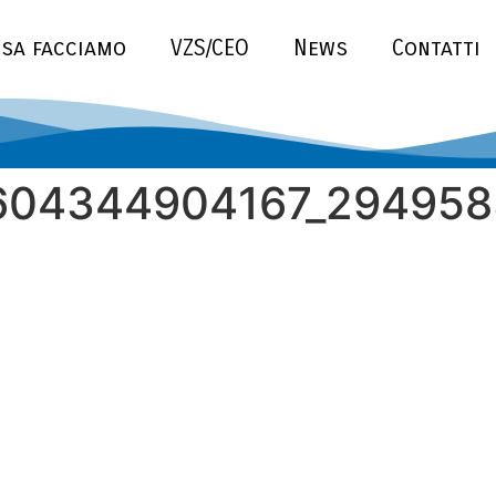
sa facciamo
VZS/CEO
News
Contatti
604344904167_294958