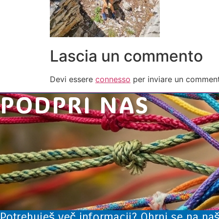
Lascia un commento
Devi essere
connesso
per inviare un commen
PODPRI NAS
Potrebuješ več informacij? Obrni se na naš