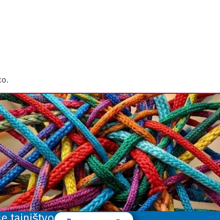
to.
e tajništvo