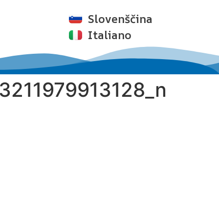
Slovenščina
Italiano
3211979913128_n